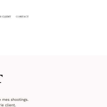
S CLIENT
CONTACT
T
de mes shootings.
ie client.