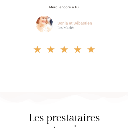
Merci encore à lui
Sonia et Sébastien
Les Mariés
★
★
★
★
★
Les prestataires