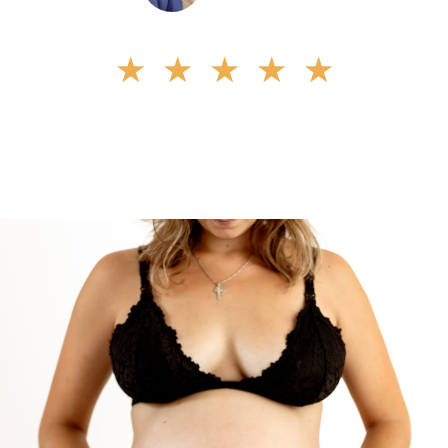
★
★
★
★
★