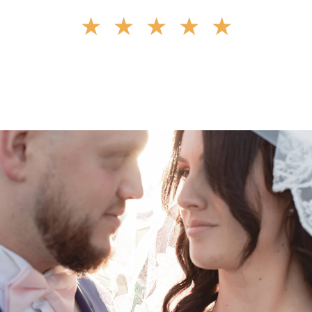
★
★
★
★
★